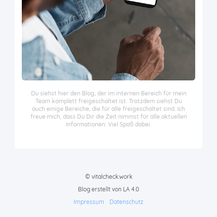
Du siehst hier den Blog, der im internen Bereich für mein
Team komplett freigeschaltet ist. Trotzdem siehst Du
auch einige Bereiche, die für alle freigeschaltet sind. Ich
freue mich, dass Du Dir die Zeit nimmst für alle aktuellen
Informationen. Viel Spaß dabei.
© vitalcheck.work
Blog erstellt von LA 4.0
Impressum
-
Datenschutz